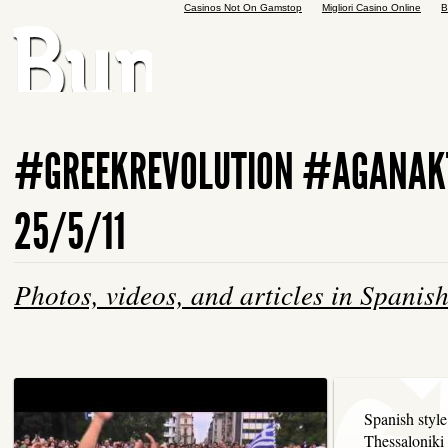
Casinos Not On Gamstop
Migliori Casino Online
B
#GREEKREVOLUTION #AGANAK
25/5/11
Photos, videos, and articles in Spanis
Spanish style
Thessaloniki