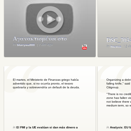
Αγανακτισμένοι στο
DSC_7034
Σύνταγμα - Indignant at
by
| 1 day ago
blurrywall88
by
| 2 d
0neiros
Syntagma
El martes, el Ministerio de Finanzas griego había
Organizing a debt r
advertido que, si no ocurría pronto, el tesoro
falling knife," sa
quebraría y sobrevendría un default de la deuda.
Citigroup.
"There is no credib
zone has fallen vic
not believe there w
medium term, so w
in
in
El FMI y la UE evalúan si dan más dinero a
Analysis: EU f