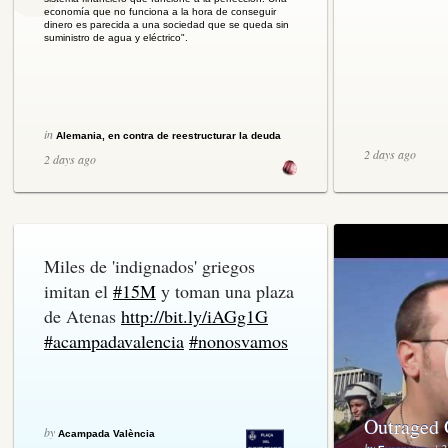
economía que no funciona a la hora de conseguir
dinero es parecida a una sociedad que se queda sin
suministro de agua y eléctrico".
in
Alemania, en contra de reestructurar la deuda
2 days ago
de Grecia | Intereconomía | noticias
2 days ago
Miles de 'indignados' griegos
imitan el
#15M
y toman una plaza
de Atenas
http://bit.ly/iAGg1G
#acampadavalencia
#nonosvamos
Outraged 
by
Acampada València