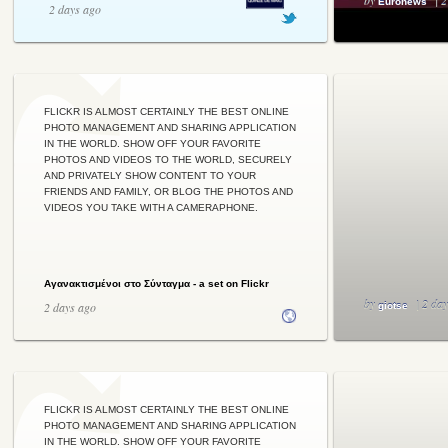
Spanish e
by
| 
Euronews
2 days ago
FLICKR IS ALMOST CERTAINLY THE BEST ONLINE
PHOTO MANAGEMENT AND SHARING APPLICATION
IN THE WORLD. SHOW OFF YOUR FAVORITE
PHOTOS AND VIDEOS TO THE WORLD, SECURELY
AND PRIVATELY SHOW CONTENT TO YOUR
FRIENDS AND FAMILY, OR BLOG THE PHOTOS AND
VIDEOS YOU TAKE WITH A CAMERAPHONE.
Αγανακτισμένοι στο Σύνταγμα - a set on Flickr
by
| 2 da
2 days ago
giotse
FLICKR IS ALMOST CERTAINLY THE BEST ONLINE
PHOTO MANAGEMENT AND SHARING APPLICATION
IN THE WORLD. SHOW OFF YOUR FAVORITE