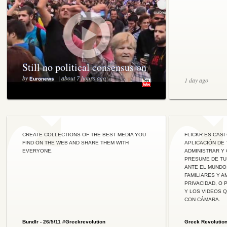
Still no political consensus on
Greek austerity
by
| about 7 hours ago
Euronews
1 day ago
CREATE COLLECTIONS OF THE BEST MEDIA YOU
FLICKR ES CASI
FIND ON THE WEB AND SHARE THEM WITH
APLICACIÓN DE
EVERYONE.
ADMINISTRAR Y 
PRESUME DE TU
ANTE EL MUNDO
FAMILIARES Y 
PRIVACIDAD, O 
Y LOS VIDEOS 
CON CÁMARA.
Bundlr - 26/5/11 #Greekrevolution
Greek Revolution