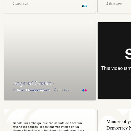
Grecia
debt rollover | R
2 days ago
2 days ago
Angered Greeks -
Αγανακτισμένοι
by
| 2 days ago
Nikos Chatzigeorgiadis
Έλληνες-01-25/05/2011
Minutes of ye
Señala, sin embargo, que "no se trata de hacer un
Democracy 
favor a los bancos. Todos tenemos interés en un
sistema financiero que funcione a la perfección. Una