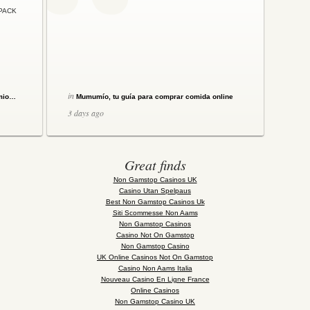
PACK
in
umio…
Mumumío, tu guía para comprar comida online
3 days ago
Great finds
Non Gamstop Casinos UK
Casino Utan Spelpaus
Best Non Gamstop Casinos Uk
Siti Scommesse Non Aams
Non Gamstop Casinos
Casino Not On Gamstop
Non Gamstop Casino
UK Online Casinos Not On Gamstop
Casino Non Aams Italia
Nouveau Casino En Ligne France
Online Casinos
Non Gamstop Casino UK