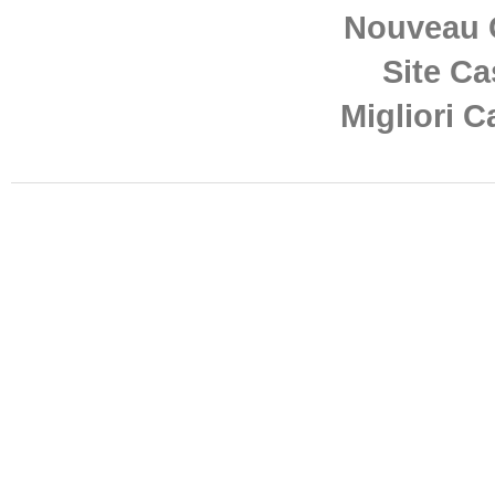
Nouveau 
Site Ca
Migliori 