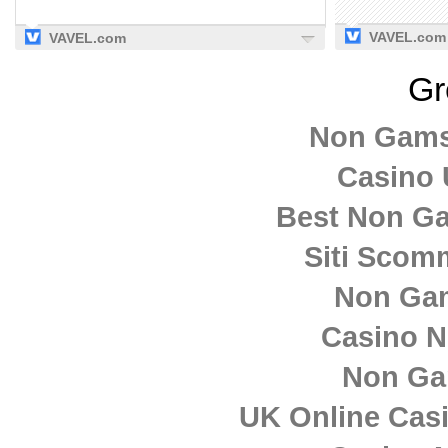
VAVEL.com
VAVEL.com
Gr
Non Gams
Casino 
Best Non G
Siti Sco
Non Ga
Casino 
Non Ga
UK Online Cas