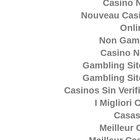
Casino N
Nouveau Casi
Onli
Non Gam
Casino 
Gambling Si
Gambling Si
Casinos Sin Verif
I Migliori
Casas
Meilleur 