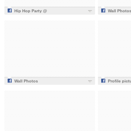
Hip Hop Party @
Wall Photo
iBar
Wall Photos
Profile pict