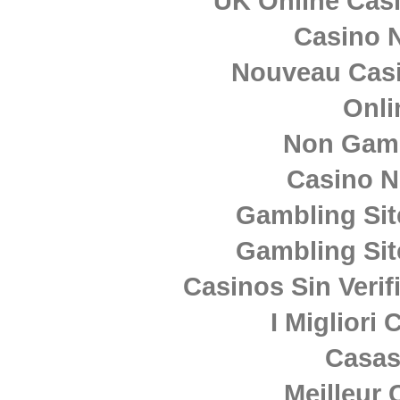
UK Online Cas
Casino N
Nouveau Casi
Onli
Non Gam
Casino 
Gambling Si
Gambling Si
Casinos Sin Verif
I Migliori
Casas
Meilleur 